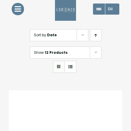
Skip
Dil
to
content
Sort by
Date
Show
12 Products