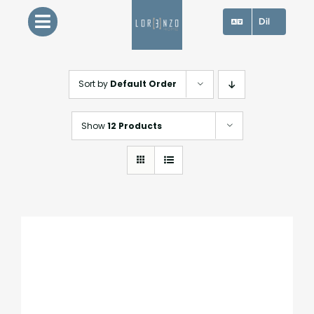
Skip
Dil
to
content
Sort by
Default Order
Show
12 Products