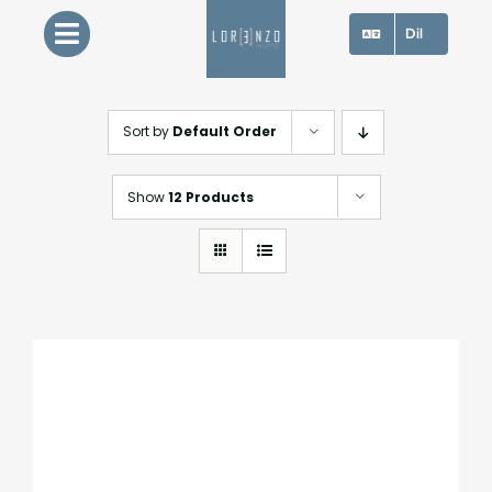
Skip
Dil
to
content
Sort by
Default Order
Show
12 Products