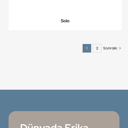
Solo
1
2
Sonraki
Dünyada Erika