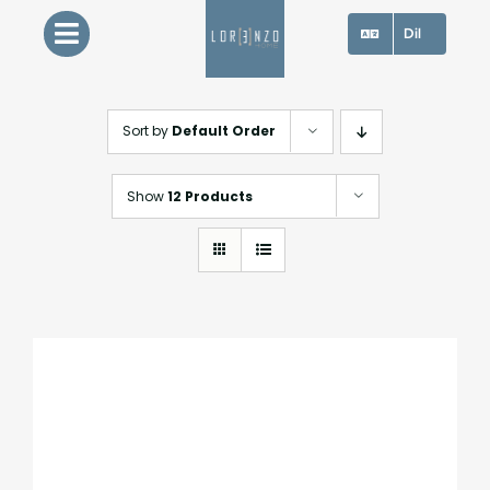
Skip
Dil
to
content
Sort by
Default Order
Show
12 Products