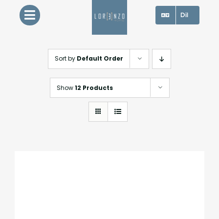
Skip
Dil
to
content
Sort by
Default Order
Show
12 Products