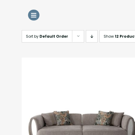
Skip
to
content
Sort by
Default Order
Show
12 Produc