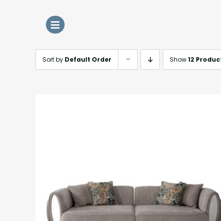
Skip
to
content
Sort by
Default Order
Show
12 Produc