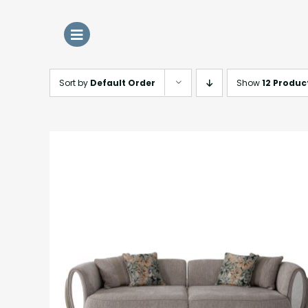
Skip
to
content
Sort by
Default Order
Show
12 Produc