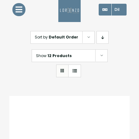
Skip
Dil
to
content
Sort by
Default Order
Show
12 Products