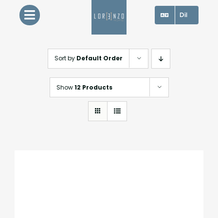
Skip
Dil
to
content
Sort by
Default Order
Show
12 Products