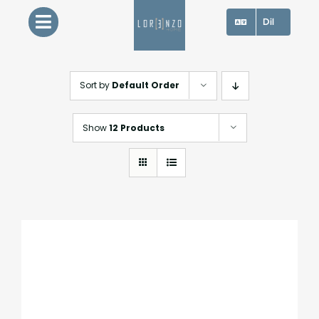
Skip
Dil
to
content
Sort by
Default Order
Show
12 Products