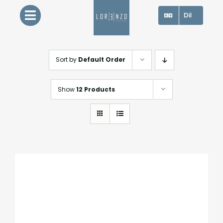
Skip
Dil
to
content
Sort by
Default Order
Show
12 Products