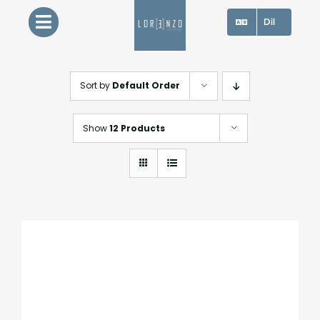
Skip
Dil
to
content
Sort by
Default Order
Show
12 Products