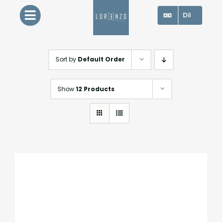
Skip
Dil
to
content
Sort by
Default Order
Show
12 Products