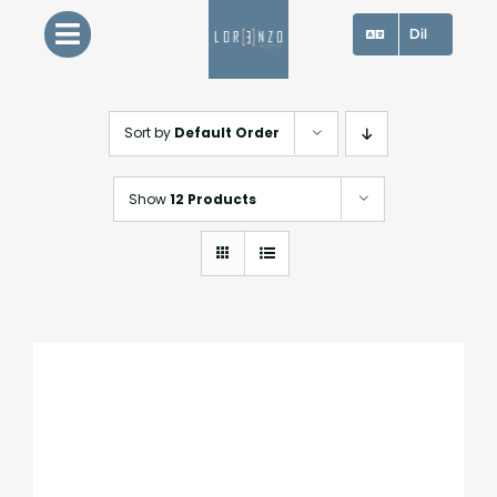
Skip
Dil
to
content
Sort by
Default Order
Show
12 Products