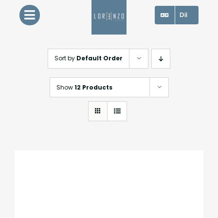
Skip
Dil
to
content
Sort by
Default Order
Show
12 Products