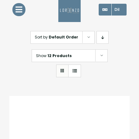
Skip
Dil
to
content
Sort by
Default Order
Show
12 Products