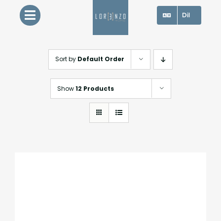
Skip
Dil
to
content
Sort by
Default Order
Show
12 Products