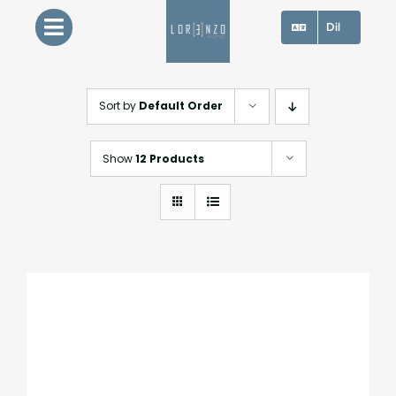
Skip
Dil
to
content
Sort by
Default Order
Show
12 Products