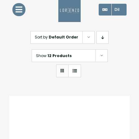
Skip
Dil
to
content
Sort by
Default Order
Show
12 Products