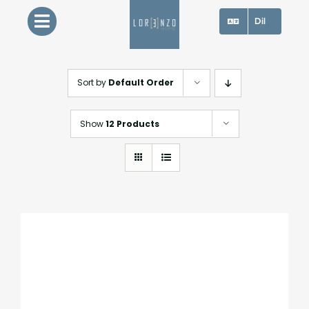
Skip
Dil
to
content
Sort by
Default Order
Show
12 Products