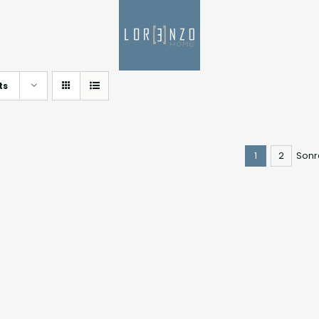
ts
1
2
Sonr