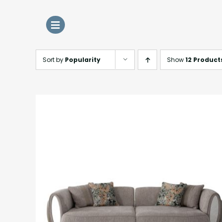
Skip
to
content
Sort by
Popularity
Show
12 Product