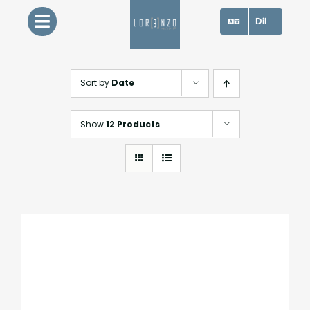
Skip
Dil
to
content
Sort by
Date
Show
12 Products