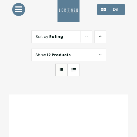
Skip
Dil
to
content
Sort by
Rating
Show
12 Products