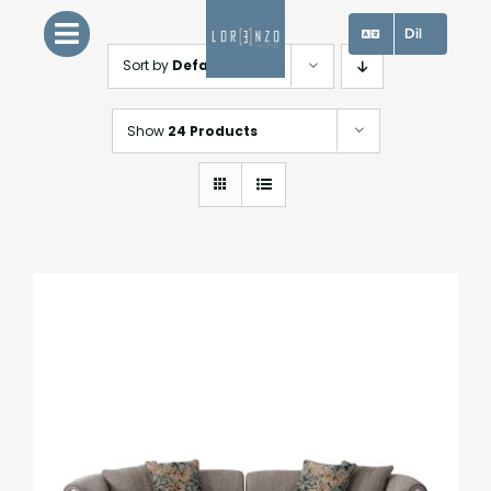
Skip
Dil
to
Sort by
Default Order
content
Show
24 Products