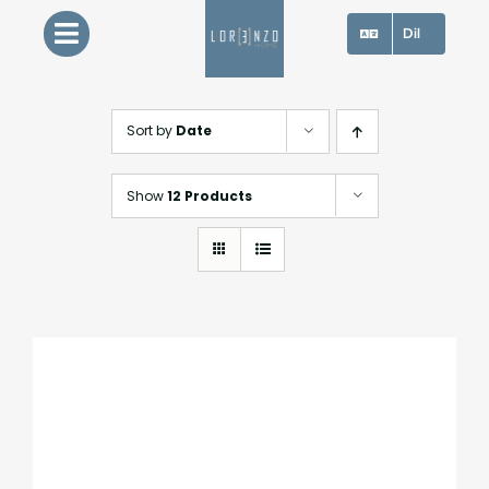
Skip
Dil
to
content
Sort by
Date
Show
12 Products