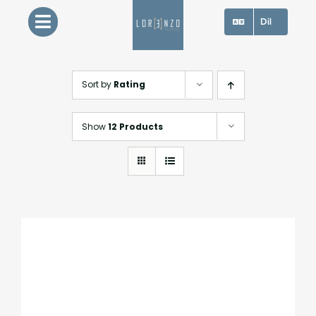
Skip
Dil
to
content
Sort by
Rating
Show
12 Products