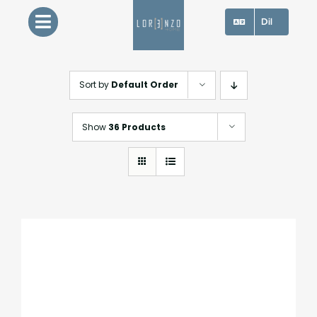
Skip
Dil
to
content
Sort by
Default Order
Show
36 Products