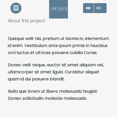
Skip
Dil
to
content
About this project
Quisque velit nisi, pretium ut lacinia in, elementum
id enim. Vestibulum ante ipsum primis in faucibus
orci luctus et ultrices posuere cubilia Curae;
Donec velit neque, auctor sit amet aliquam vel,
ullamcorper sit amet ligula. Curabitur aliquet
quam id dui posuere blandit.
Nulla quis lorem ut libero malesuada feugiat.
Donec sollicitudin molestie malesuada.